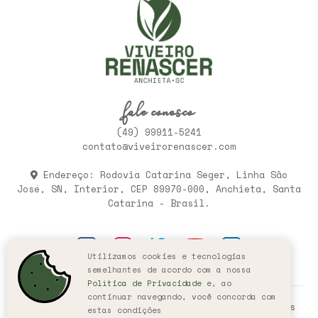
fale conosco
(49) 99911-5241
contato@viveirorenascer.com
Endereço: Rodovia Catarina Seger, Linha São
José, SN, Interior, CEP 89970-000, Anchieta, Santa
Catarina - Brasil.
Utilizamos cookies e tecnologias
semelhantes de acordo com a nossa
Política de Privacidade
e, ao
continuar navegando, você concorda com
© 2005-2026, Viveiro Renascer. Todos os direitos
estas condições