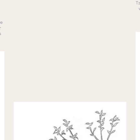
T
de
r
s