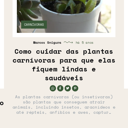
CARNÍVORAS
Marcos Snigura
há 5 anos
Como cuidar das plantas
carnívoras para que elas
fiquem lindas e
saudáveis
As plantas carnívoras (ou insetívoras)
o
são plantas que conseguem atrair
animais, incluindo insetos, aracnídeos e
até répteis, anfíbios e aves, captur…