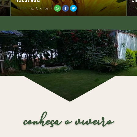
natureza
c
há 5 anos
conheça o viveiro