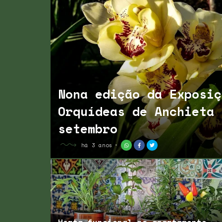
Nona edição da Exposiç
Orquídeas de Anchieta 
setembro
há 3 anos