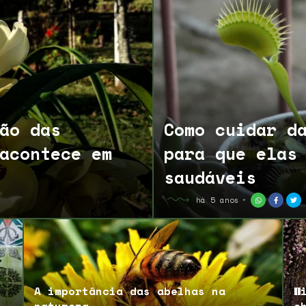
ão das
Como cuidar d
acontece em
para que elas
saudáveis
há 5 anos
A importância das abelhas na
W