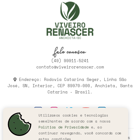
fale conosco
(49) 99911-5241
contato@viveirorenascer.com
Endereço: Rodovia Catarina Seger, Linha São
José, SN, Interior, CEP 89970-000, Anchieta, Santa
Catarina - Brasil.
Utilizamos cookies e tecnologias
semelhantes de acordo com a nossa
Política de Privacidade
e, ao
continuar navegando, você concorda com
© 2005-2026, Viveiro Renascer. Todos os direitos
estas condições