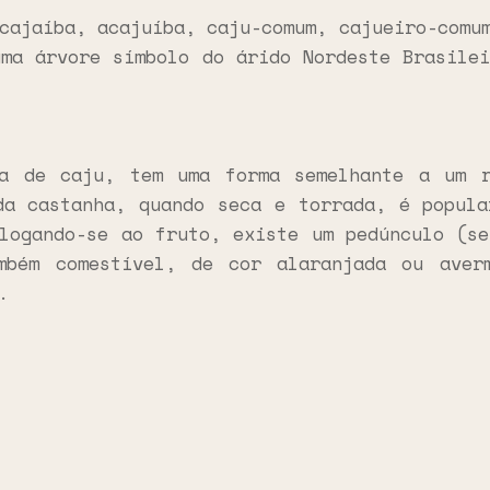
cajaíba, acajuíba, caju-comum, cajueiro-comu
uma árvore símbolo do árido Nordeste Brasilei
ha de caju, tem uma forma semelhante a um r
da castanha, quando seca e torrada, é popula
ologando-se ao fruto, existe um pedúnculo (se
mbém comestível, de cor alaranjada ou aver
.