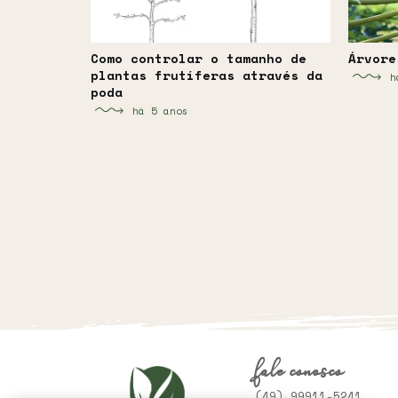
Como controlar o tamanho de
Árvore
plantas frutíferas através da
h
poda
há 5 anos
fale conosco
(49) 99911-5241